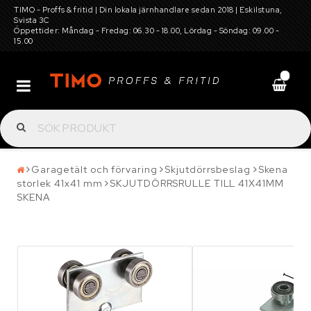
TIMO - Proffs & fritid | Din lokala järnhandlare sedan 2018 | Eskilstuna,
Svista 3C
Öppettider: Måndag - Fredag: 06.30 - 18.00, Lördag - Söndag: 09.00 -
15.00
0
Batterier
Däck, hjul, fälg, snökedjor, dubbar och
Garagetält och förvaring
Skjutdörrsbeslag
Skena
storlek 41x41 mm
SKJUTDÖRRSRULLE TILL 41X41MM
tillbehör
SKENA
Elverktyg, maskiner för gård och trädgård,
verkstadsutrustning
Garagetält och förvaring