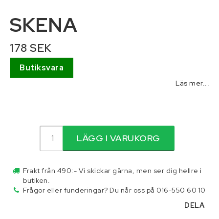
SKENA
Reservdelar för traktor
178 SEK
Skottkärror, vagnar och palltruckar
Butiksvara
Skydd och säkerhet
Läs mer...
Släpvagnar och tillbehör
Smörjmedel
LÄGG I VARUKORG
Stegar och byggställningar
Frakt från 490:- Vi skickar gärna, men ser dig hellre i
butiken.
Frågor eller funderingar? Du når oss på 016-550 60 10
Tillbehör
DELA