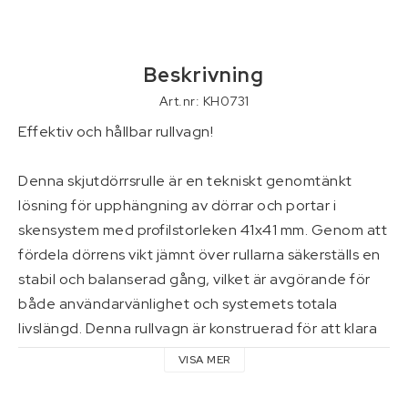
Verktyg
Pressning av hydraulslang
Beskrivning
Art.nr: KH0731
Kontaktformulär
Effektiv och hållbar rullvagn!

Villkor & info
Denna skjutdörrsrulle är en tekniskt genomtänkt 
lösning för upphängning av dörrar och portar i 
skensystem med profilstorleken 41x41 mm. Genom att 
fördela dörrens vikt jämnt över rullarna säkerställs en 
stabil och balanserad gång, vilket är avgörande för 
både användarvänlighet och systemets totala 
livslängd. Denna rullvagn är konstruerad för att klara 
de påfrestningar som uppstår vid frekvent öppning 
VISA MER
och stängning i såväl hemmiljö som enklare 
industriella tillämpningar.
