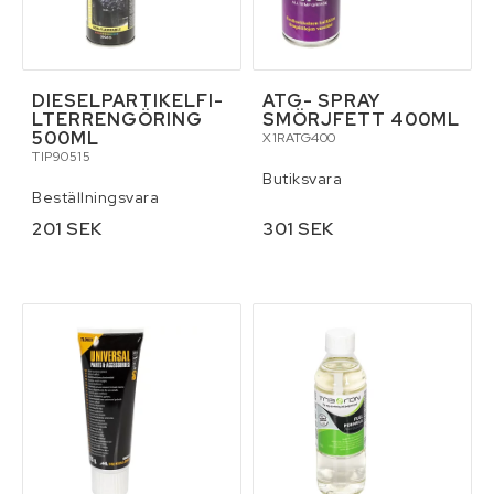
D­I­E­S­E­L­P­A­R­T­I­K­E­L­F­I­
ATG- SPRAY
L­T­E­R­R­E­N­G­Ö­R­I­N­G
SMÖRJFETT 400ML
500ML
X1RATG400
TIP90515
Butiksvara
Beställningsvara
201 SEK
301 SEK