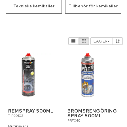
Verktyg
Tekniska kemikalier
Tillbehör för kemikalier
Pressning av hydraulslang
Kontaktformulär
LAGER
Villkor & info
REMSPRAY 500ML
BROMSRENGÖRING
SPRAY 500ML
TIP90102
PRF040
Butiksvara