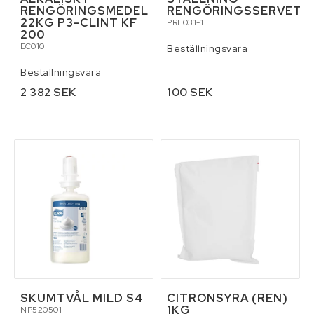
RENGÖRINGSMEDEL
RENGÖRINGSSERVETT
22KG P3-CLINT KF
PRF031-1
200
EC010
Beställningsvara
Beställningsvara
2 382 SEK
100 SEK
SKUMTVÅL MILD S4
CITRONSYRA (REN)
1KG
NP520501