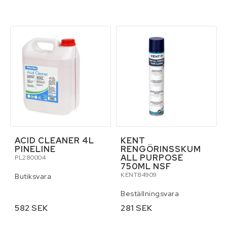
ACID CLEANER 4L
KENT
PINELINE
RENGÖRINSSKUM
ALL PURPOSE
PL280004
750ML NSF
KENT84909
Butiksvara
Beställningsvara
582 SEK
281 SEK