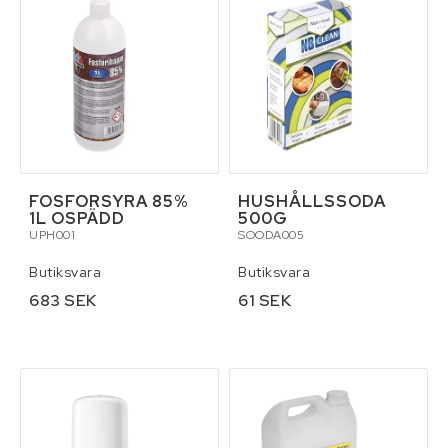
FOSFORSYRA 85%
HUSHÅLLSSODA
1L OSPÄDD
500G
UPH001
SOODA005
Butiksvara
Butiksvara
683 SEK
61 SEK