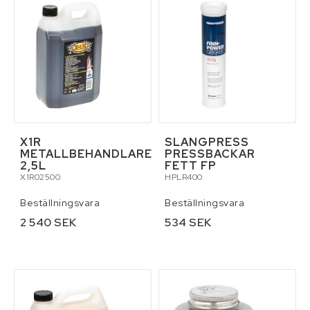
X1R
SLANGPRESS
METALLBEHANDLARE
PRESSBACKAR
2,5L
FETT FP
X1R02500
HPLR400
Beställningsvara
Beställningsvara
2 540 SEK
534 SEK