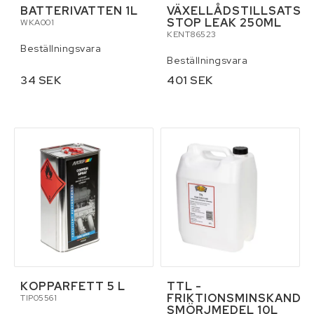
BATTERIVATTEN 1L
VÄXELLÅDSTILLSATS
STOP LEAK 250ML
WKA001
KENT86523
Beställningsvara
Beställningsvara
34 SEK
401 SEK
KOPPARFETT 5 L
TTL -
FRIKTIONSMINSKANDE
TIP05561
SMÖRJMEDEL 10L