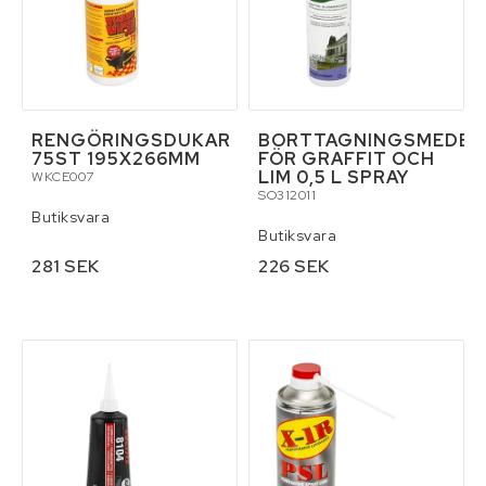
RENGÖRINGSDUKAR
BORTTAGNINGSMEDEL
75ST 195X266MM
FÖR GRAFFIT OCH
LIM 0,5 L SPRAY
WKCE007
SO312011
Butiksvara
Butiksvara
281 SEK
226 SEK