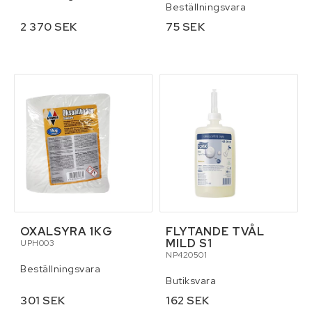
Beställningsvara
2 370 SEK
75 SEK
OXALSYRA 1KG
FLYTANDE TVÅL
MILD S1
UPH003
NP420501
Beställningsvara
Butiksvara
301 SEK
162 SEK