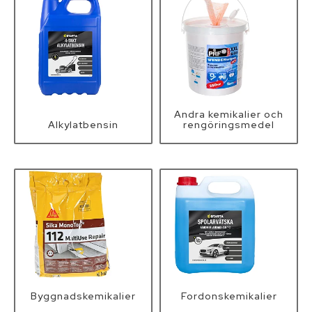
Hydraulik och pneumatik
Infästning, bult, beslag, skruv, sprint och
fästelement
Kemikalier
Andra kemikalier och
Alkylatbensin
rengöringsmedel
Kläder
Lyft och surrning
Maskin och traktortillbehör
Maskin- och skördereservdelar
B­y­g­g­n­a­d­s­k­e­m­i­k­a­l­i­e­r
F­o­r­d­o­n­s­k­e­m­i­k­a­l­i­e­r
Personlig skyddsutrustning