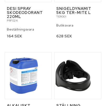
DESI SPRAY
SNIGELDYNAMIT
SKODEODORANT
5KG TER-MITE L
220ML
TER001
PRF024
Butiksvara
Beställningsvara
164 SEK
628 SEK
ALKALISKT
STÄLLNING