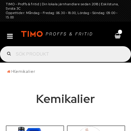
TIMO - Proffs & fritid | Din lokala järnhandlare sedan 2018 | Eskilstuna,
Svista 3C
Öppettider: Måndag - Fredag: 06.30 - 18.00, Lördag - Söndag: 09.00 -
15.00
0
Batterier
Däck, hjul, fälg, snökedjor, dubbar och
Kemikalier
tillbehör
Kemikalier
Elverktyg, maskiner för gård och trädgård,
verkstadsutrustning
Garagetält och förvaring