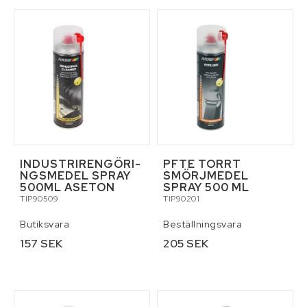
I­N­D­U­S­T­R­I­R­E­N­G­Ö­R­I­
PFTE TORRT
N­G­S­M­E­D­E­L SPRAY
SMÖRJMEDEL
500ML ASETON
SPRAY 500 ML
TIP90509
TIP90201
Butiksvara
Beställningsvara
157 SEK
205 SEK