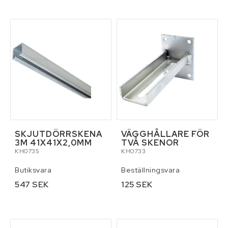
Verktyg
Pressning av hydraulslang
Kontaktformulär
Villkor & info
SKJUTDÖRRSKENA
VÄGGHÅLLARE FÖR
3M 41X41X2,0MM
TVÅ SKENOR
KH0735
KH0733
Butiksvara
Beställningsvara
547 SEK
125 SEK