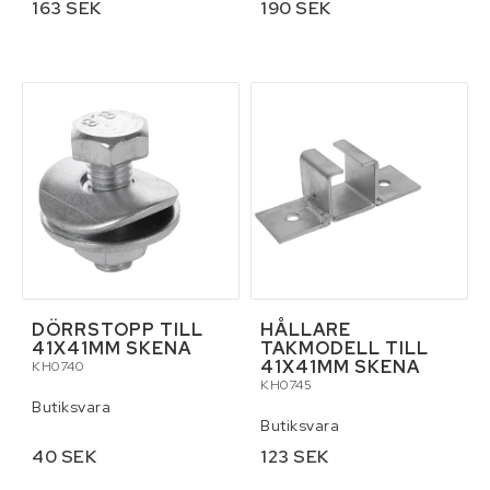
163 SEK
190 SEK
Reservdelar för traktor
Skottkärror, vagnar och palltruckar
Skydd och säkerhet
Släpvagnar och tillbehör
Smörjmedel
DÖRRSTOPP TILL
HÅLLARE
41X41MM SKENA
TAKMODELL TILL
41X41MM SKENA
Stegar och byggställningar
KH0740
KH0745
Butiksvara
Butiksvara
Tillbehör
40 SEK
123 SEK