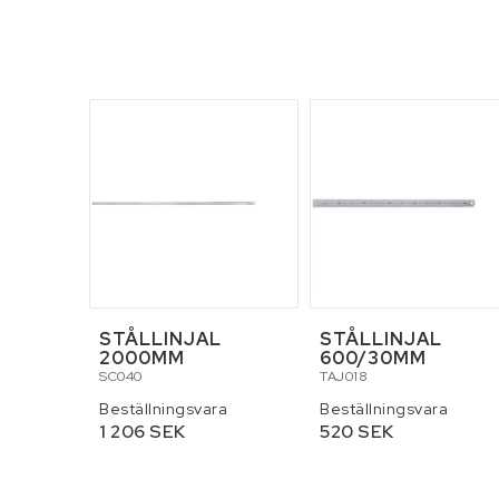
Skottkärror, vagna
Stegar och byggst
STÅLLINJAL
STÅLLINJAL
2000MM
600/30MM
SC040
TAJ018
Beställningsvara
Beställningsvara
1 206 SEK
520 SEK