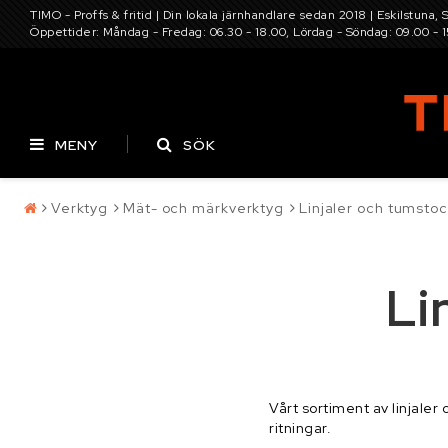
TIMO - Proffs & fritid | Din lokala järnhandlare sedan 2018 | Eskilstuna, 
Öppettider: Måndag - Fredag: 06.30 - 18.00, Lördag - Söndag: 09.00 - 
MENY
SÖK
Verktyg
Mät- och märkverktyg
Linjaler och tumsto
Pressning av
Batterier
Däck
hydraulslang
Li
Kontaktformulär
Elverktyg, maskine
Villkor & info
Infästning, bult, b
Vårt sortiment av linjale
ritningar.
Maskin och traktor