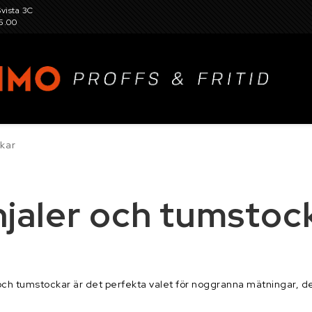
Svista 3C
15.00
ckar
, hjul, fälg, snökedjor, dubbar och tillbehör
njaler och tumstoc
r för gård och trädgård, verkstadsutrustning
Garaget
eslag, skruv, sprint och fästelement
Kemikalier
K
r och tumstockar är det perfekta valet för noggranna mätningar, 
tillbehör
Maskin- och skördereservdelar
Person