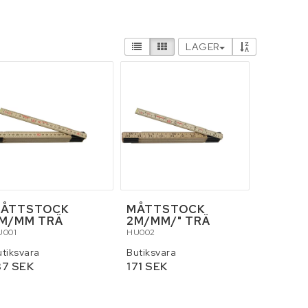
 och tillbehör
Smörjmedel
LAGER
ÅTTSTOCK
MÅTTSTOCK
M/MM TRÄ
2M/MM/" TRÄ
U001
HU002
utiksvara
Butiksvara
37 SEK
171 SEK