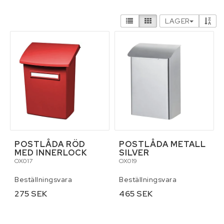
Hydraulik och pneumatik
LAGER
Infästning, bult, beslag, skruv, sprint och
fästelement
Kemikalier
Kläder
Lyft och surrning
POSTLÅDA RÖD
POSTLÅDA METALL
MED INNERLOCK
SILVER
OX017
OX019
Maskin och traktortillbehör
Beställningsvara
Beställningsvara
Maskin- och skördereservdelar
275 SEK
465 SEK
Personlig skyddsutrustning