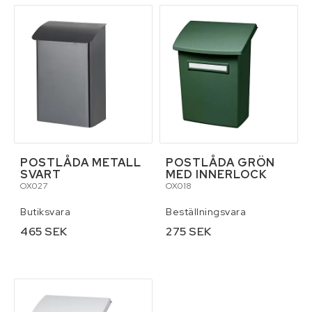
Reservdelar för traktor
Skottkärror, vagnar och palltruckar
Skydd och säkerhet
Släpvagnar och tillbehör
POSTLÅDA METALL
POSTLÅDA GRÖN
SVART
MED INNERLOCK
OX027
OX018
Smörjmedel
Butiksvara
Beställningsvara
465 SEK
275 SEK
Stegar och byggställningar
Tillbehör