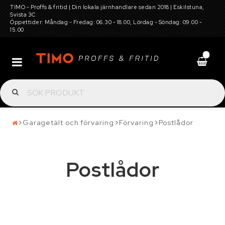
TIMO - Proffs & fritid | Din lokala järnhandlare sedan 2018 | Eskilstuna,
Svista 3C
Öppettider: Måndag - Fredag: 06.30 - 18.00, Lördag - Söndag: 09.00 -
15.00
0
Batterier
Däck, hjul, fälg, snökedjor, dubbar och
Garagetält och förvaring
Förvaring
Postlådor
tillbehör
Postlådor
Elverktyg, maskiner för gård och trädgård,
verkstadsutrustning
Garagetält och förvaring