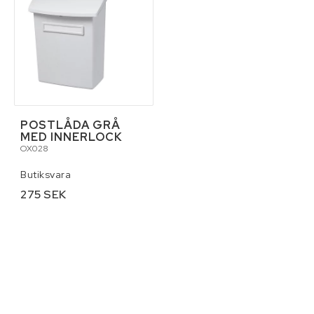
Verktyg
Pressning av hydraulslang
Kontaktformulär
Villkor & info
POSTLÅDA GRÅ
MED INNERLOCK
OX028
Butiksvara
275 SEK