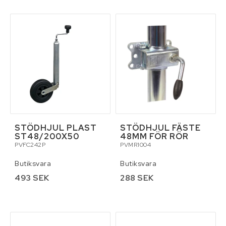
Reservdelar för traktor
Skottkärror, vagnar och palltruckar
Skydd och säkerhet
Släpvagnar och tillbehör
STÖDHJUL PLAST
STÖDHJUL FÄSTE
ST48/200X50
48MM FÖR RÖR
Smörjmedel
PVFC242P
PVMR1004
Butiksvara
Butiksvara
Stegar och byggställningar
493 SEK
288 SEK
Tillbehör