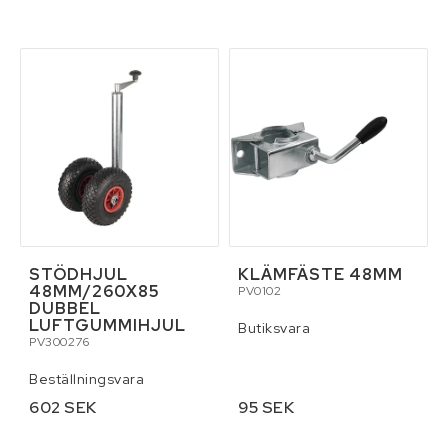
STÖDHJUL
KLÄMFÄSTE 48MM
48MM/260X85
PV0102
DUBBEL
LUFTGUMMIHJUL
Butiksvara
PV300276
Beställningsvara
602 SEK
95 SEK