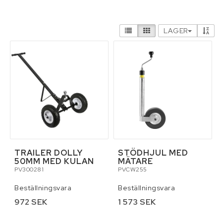
Hydraulik och pneumatik
LAGER
Infästning, bult, beslag, skruv, sprint och
fästelement
Kemikalier
Kläder
Lyft och surrning
TRAILER DOLLY
STÖDHJUL MED
50MM MED KULAN
MÄTARE
Maskin och traktortillbehör
PV300281
PVCW255
Beställningsvara
Beställningsvara
Maskin- och skördereservdelar
972 SEK
1 573 SEK
Personlig skyddsutrustning