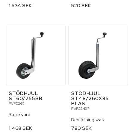
1 534 SEK
520 SEK
STÖDHJUL
STÖDHJUL
ST60/255SB
ST48/260X85
PLAST
PVFC260
PVFC243P
Butiksvara
Beställningsvara
1 468 SEK
780 SEK