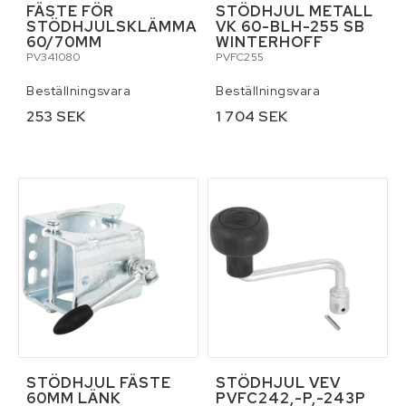
FÄSTE FÖR
STÖDHJUL METALL
STÖDHJULSKLÄMMA
VK 60-BLH-255 SB
60/70MM
WINTERHOFF
PV341080
PVFC255
Beställningsvara
Beställningsvara
253 SEK
1 704 SEK
STÖDHJUL FÄSTE
STÖDHJUL VEV
60MM LÄNK
PVFC242,-P,-243P