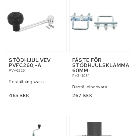
Verktyg
Pressning av hydraulslang
Kontaktformulär
Villkor & info
STÖDHJUL VEV
FÄSTE FÖR
PVFC260,-A
STÖDHJULSKLÄMMA
60MM
PVV6325
PV341081
Beställningsvara
Beställningsvara
465 SEK
267 SEK