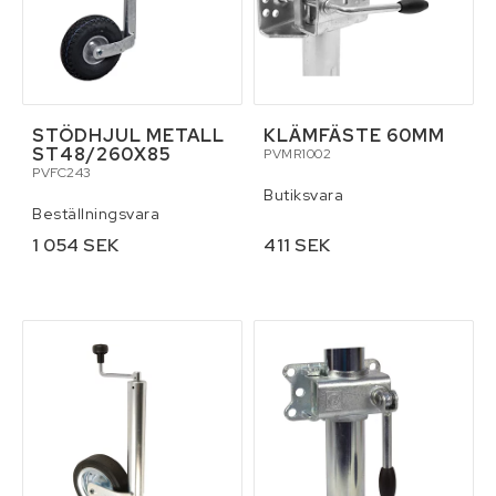
STÖDHJUL METALL
KLÄMFÄSTE 60MM
ST48/260X85
PVMR1002
PVFC243
Butiksvara
Beställningsvara
1 054 SEK
411 SEK