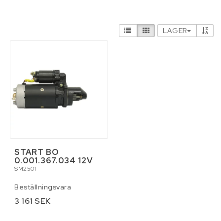
Hydraulik och pneumatik
LAGER
Infästning, bult, beslag, skruv, sprint och
fästelement
Kemikalier
Kläder
Lyft och surrning
START BO
0.001.367.034 12V
Maskin och traktortillbehör
SM2501
Beställningsvara
Maskin- och skördereservdelar
3 161 SEK
Personlig skyddsutrustning