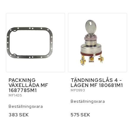
Reservdelar för traktor
Skottkärror, vagnar och palltruckar
Skydd och säkerhet
Släpvagnar och tillbehör
PACKNING
TÄNDNINGSLÅS 4 -
Smörjmedel
VÄXELLÅDA MF
LÄGEN MF 180681M1
1687785M1
MF0993
MF1435
Stegar och byggställningar
Beställningsvara
Beställningsvara
383 SEK
575 SEK
Tillbehör