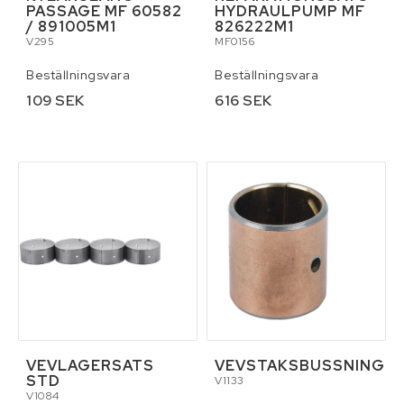
PASSAGE MF 60582
HYDRAULPUMP MF
/ 891005M1
826222M1
V295
MF0156
Beställningsvara
Beställningsvara
109 SEK
616 SEK
VEVLAGERSATS
VEVSTAKSBUSSNING
STD
V1133
V1084