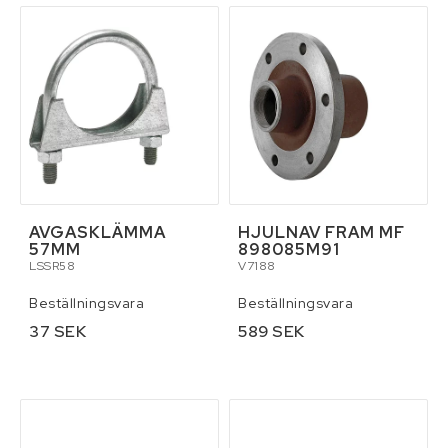
Verktyg
Pressning av hydraulslang
Kontaktformulär
Villkor & info
AVGASKLÄMMA
HJULNAV FRAM MF
57MM
898085M91
LSSR58
V7188
Beställningsvara
Beställningsvara
37 SEK
589 SEK