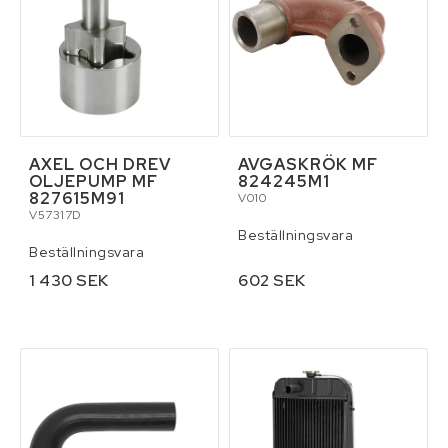
AXEL OCH DREV
AVGASKRÖK MF
OLJEPUMP MF
824245M1
827615M91
V010
V57317D
Beställningsvara
Beställningsvara
1 430 SEK
602 SEK