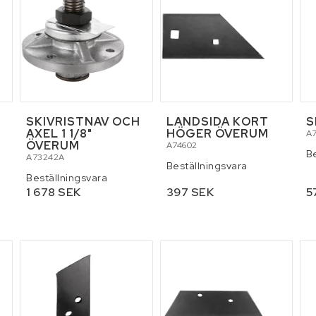
SKIVRISTNAV OCH
LANDSIDA KORT
S
AXEL 1 1/8"
HÖGER ÖVERUM
A7
M
ÖVERUM
A74602
B
A73242A
Beställningsvara
Beställningsvara
1 678 SEK
397 SEK
5