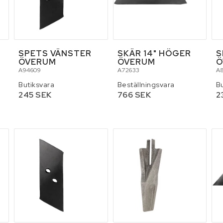
SPETS VÄNSTER
SKÄR 14" HÖGER
S
ÖVERUM
ÖVERUM
Ö
A94609
A72633
A
Butiksvara
Beställningsvara
B
245 SEK
766 SEK
2