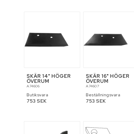
Skottkärror, vagna
Stegar och byggst
SKÄR 14" HÖGER
SKÄR 16" HÖGER
ÖVERUM
ÖVERUM
A74606
A74607
Butiksvara
Beställningsvara
753 SEK
753 SEK