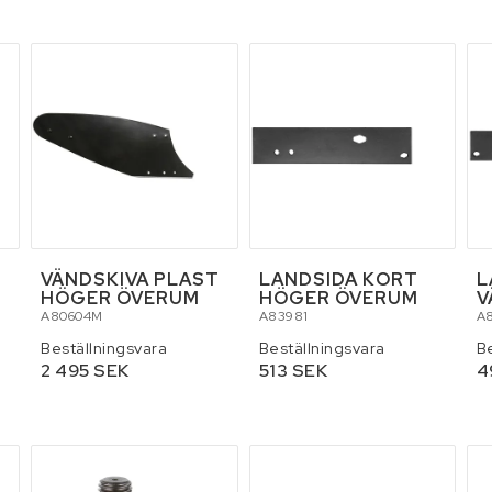
r och palltruckar
Skydd och säkerhet
Släpvagnar
ällningar
Tillbehör
Verktyg
VÄNDSKIVA PLAST
LANDSIDA KORT
L
HÖGER ÖVERUM
HÖGER ÖVERUM
V
A80604M
A83981
A
Beställningsvara
Beställningsvara
B
2 495 SEK
513 SEK
4