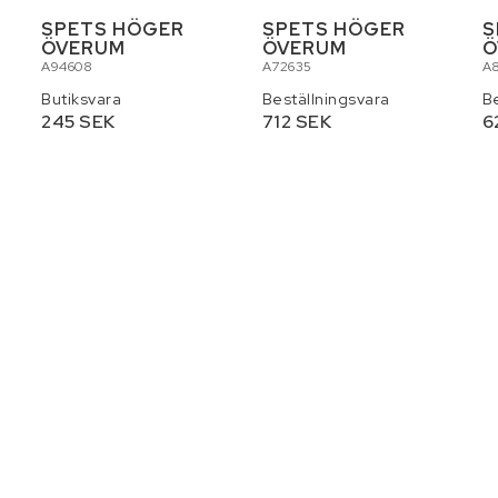
S
SPETS HÖGER
SPETS HÖGER
S
ÖVERUM
ÖVERUM
Ö
A94608
A72635
A
Butiksvara
Beställningsvara
B
245 SEK
712 SEK
6