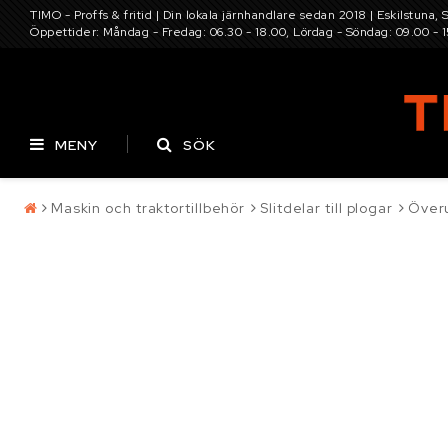
TIMO - Proffs & fritid | Din lokala järnhandlare sedan 2018 | Eskilstuna, 
Öppettider: Måndag - Fredag: 06.30 - 18.00, Lördag - Söndag: 09.00 - 
MENY
SÖK
Maskin och traktortillbehör
Slitdelar till plogar
Över
Pressning av
Batterier
Däck
hydraulslang
Kontaktformulär
Elverktyg, maskine
Villkor & info
Infästning, bult, b
Maskin och traktor