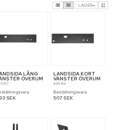
LAGER
 och tillbehör
Smörjmedel
ANDSIDA LÅNG
LANDSIDA KORT
ÄNSTER ÖVERUM
VÄNSTER ÖVERUM
85197
A85196
eställningsvara
Beställningsvara
93 SEK
507 SEK