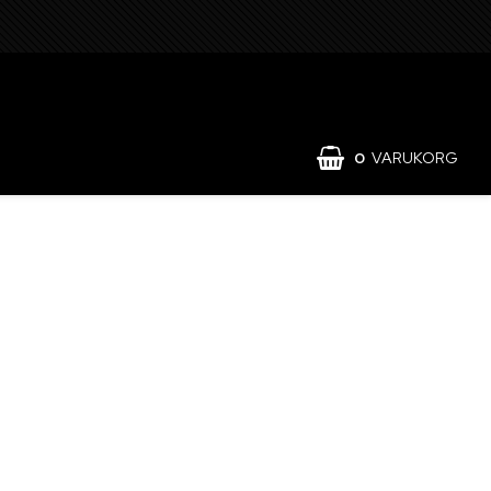
0
VARUKORG
ält och förvaring
Hydraulik och pneumatik
läder
Lyft och surrning
lig skyddsutrustning
Reservdelar för traktor