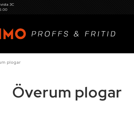
Svista 3C
15.00
um plogar
, hjul, fälg, snökedjor, dubbar och tillbehör
Överum plogar
r för gård och trädgård, verkstadsutrustning
Garaget
eslag, skruv, sprint och fästelement
Kemikalier
K
tillbehör
Maskin- och skördereservdelar
Person