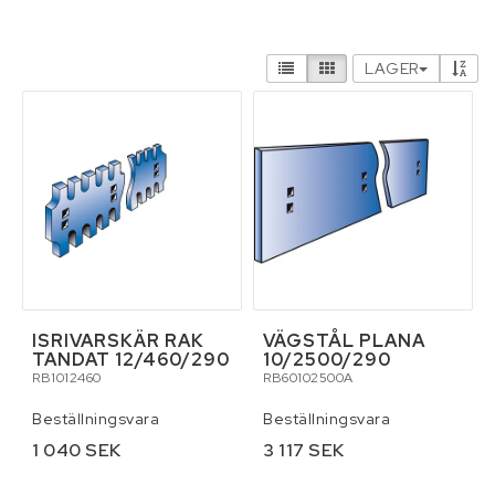
Hydraulik och pneumatik
LAGER
Infästning, bult, beslag, skruv, sprint och
fästelement
Kemikalier
Kläder
Lyft och surrning
ISRIVARSKÄR RAK
VÄGSTÅL PLANA
TANDAT 12/460/290
10/2500/290
Maskin och traktortillbehör
RB1012460
RB60102500A
Beställningsvara
Beställningsvara
Maskin- och skördereservdelar
1 040 SEK
3 117 SEK
Personlig skyddsutrustning