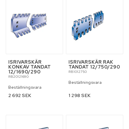
Verktyg
Pressning av hydraulslang
Kontaktformulär
Villkor & info
ISRIVARSKÄR
ISRIVARSKÄR RAK
KONKAV TANDAT
TANDAT 12/750/290
12/1690/290
RB1012750
RB20121690
Beställningsvara
Beställningsvara
2 692 SEK
1 298 SEK