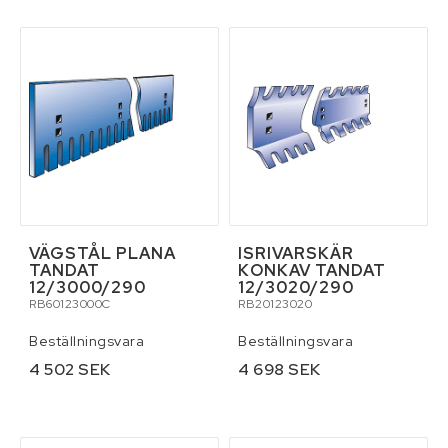
Reservdelar för traktor
Skottkärror, vagnar och palltruckar
Skydd och säkerhet
Släpvagnar och tillbehör
VÄGSTÅL PLANA
ISRIVARSKÄR
TANDAT
KONKAV TANDAT
Smörjmedel
12/3000/290
12/3020/290
RB60123000C
RB20123020
Stegar och byggställningar
Beställningsvara
Beställningsvara
4 502 SEK
4 698 SEK
Tillbehör