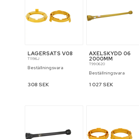
LAGERSATS V08
AXELSKYDD 06
2000MM
T1196J
T990620
Beställningsvara
Beställningsvara
308 SEK
1 027 SEK