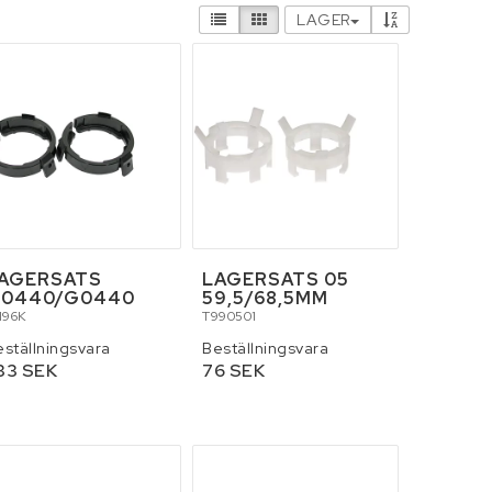
LAGER
 och tillbehör
Smörjmedel
AGERSATS
LAGERSATS 05
0440/G0440
59,5/68,5MM
196K
T990501
eställningsvara
Beställningsvara
33 SEK
76 SEK