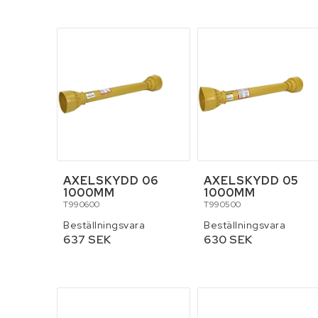
Skottkärror, vagna
Stegar och byggst
AXELSKYDD 06
AXELSKYDD 05
1000MM
1000MM
T990600
T990500
Beställningsvara
Beställningsvara
637 SEK
630 SEK