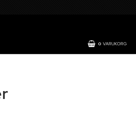
0
VARUKORG
er
ält och förvaring
Hydraulik och pneumatik
läder
Lyft och surrning
lig skyddsutrustning
Reservdelar för traktor