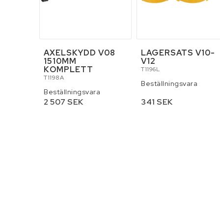
AXELSKYDD V08
LAGERSATS V10-
1510MM
V12
KOMPLETT
T1196L
T1198A
Beställningsvara
Beställningsvara
2 507 SEK
341 SEK