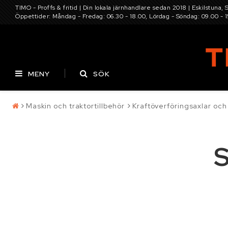
TIMO - Proffs & fritid | Din lokala järnhandlare sedan 2018 | Eskilstuna, 
Öppettider: Måndag - Fredag: 06.30 - 18.00, Lördag - Söndag: 09.00 - 
MENY
SÖK
Maskin och traktortillbehör
Kraftöverföringsaxlar och
Pressning av
Batterier
Däck
hydraulslang
S
Kontaktformulär
Elverktyg, maskine
Villkor & info
Infästning, bult, b
Maskin och traktor