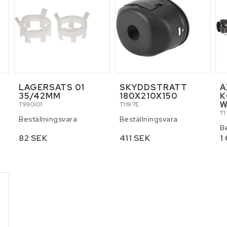
LAGERSATS 01
SKYDDSTRATT
A
35/42MM
180X210X150
K
W
T990101
T1197E
T1
Beställningsvara
Beställningsvara
B
82 SEK
411 SEK
1