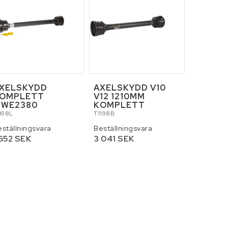
XELSKYDD
AXELSKYDD V10
OMPLETT
V12 1210MM
WE2380
KOMPLETT
198L
T1198B
eställningsvara
Beställningsvara
 652 SEK
3 041 SEK