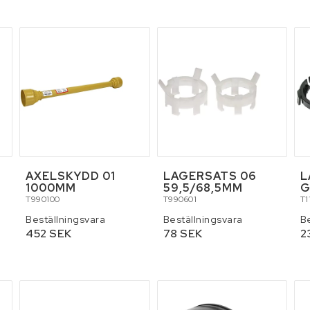
r och palltruckar
Skydd och säkerhet
Släpvagnar
ällningar
Tillbehör
Verktyg
AXELSKYDD 01
LAGERSATS 06
L
1000MM
59,5/68,5MM
G
T990100
T990601
T1
Beställningsvara
Beställningsvara
B
452 SEK
78 SEK
2