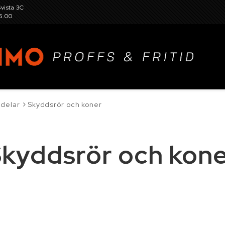
Svista 3C
15.00
 delar
Skyddsrör och koner
, hjul, fälg, snökedjor, dubbar och tillbehör
kyddsrör och kon
r för gård och trädgård, verkstadsutrustning
Garaget
eslag, skruv, sprint och fästelement
Kemikalier
K
tillbehör
Maskin- och skördereservdelar
Person