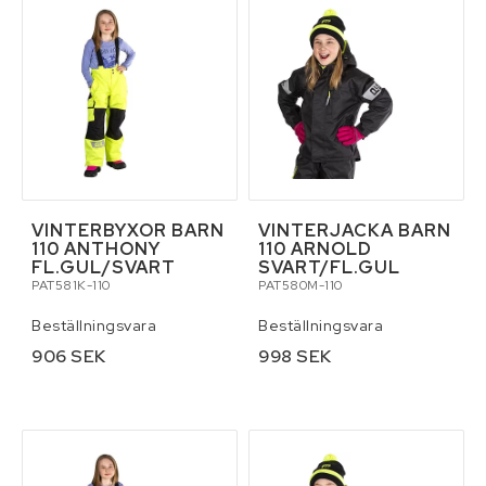
Verktyg
Pressning av hydraulslang
Kontaktformulär
Villkor & info
VINTERBYXOR BARN
VINTERJACKA BARN
110 ANTHONY
110 ARNOLD
FL.GUL/SVART
SVART/FL.GUL
PAT581K-110
PAT580M-110
Beställningsvara
Beställningsvara
906 SEK
998 SEK