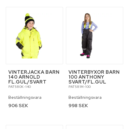
Reservdelar för traktor
Skottkärror, vagnar och palltruckar
Skydd och säkerhet
Släpvagnar och tillbehör
VINTERJACKA BARN
VINTERBYXOR BARN
140 ARNOLD
100 ANTHONY
Smörjmedel
FL.GUL/SVART
SVART/FL.GUL
PAT580K-140
PAT581M-100
Stegar och byggställningar
Beställningsvara
Beställningsvara
906 SEK
998 SEK
Tillbehör