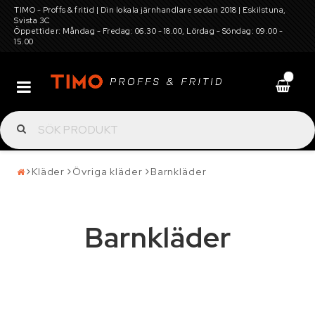
TIMO - Proffs & fritid | Din lokala järnhandlare sedan 2018 | Eskilstuna,
Svista 3C
Öppettider: Måndag - Fredag: 06.30 - 18.00, Lördag - Söndag: 09.00 -
15.00
0
Batterier
Däck, hjul, fälg, snökedjor, dubbar och
Kläder
Övriga kläder
Barnkläder
tillbehör
Barnkläder
Elverktyg, maskiner för gård och trädgård,
verkstadsutrustning
Garagetält och förvaring