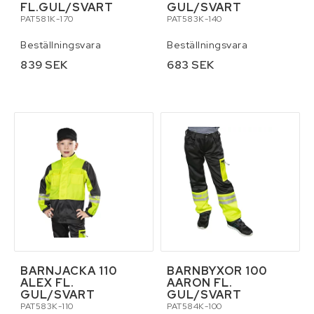
FL.GUL/SVART
GUL/SVART
PAT581K-170
PAT583K-140
Beställningsvara
Beställningsvara
839 SEK
683 SEK
BARNJACKA 110
BARNBYXOR 100
ALEX FL.
AARON FL.
GUL/SVART
GUL/SVART
PAT583K-110
PAT584K-100