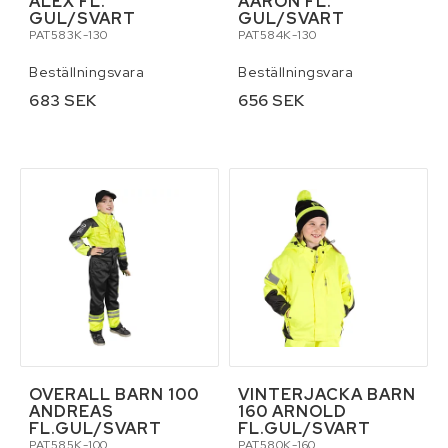
ALEX FL.
AARON FL.
GUL/SVART
GUL/SVART
PAT583K-130
PAT584K-130
Beställningsvara
Beställningsvara
683 SEK
656 SEK
OVERALL BARN 100
VINTERJACKA BARN
ANDREAS
160 ARNOLD
FL.GUL/SVART
FL.GUL/SVART
PAT585K-100
PAT580K-160