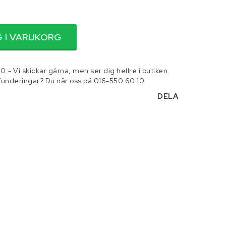
 och tillbehör
Smörjmedel
 I VARUKORG
0:- Vi skickar gärna, men ser dig hellre i butiken.
 funderingar? Du når oss på 016-550 60 10
DELA