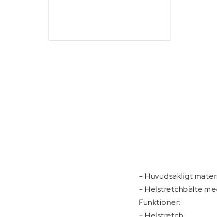
Skottkärror, vagna
Stegar och byggst
- Huvudsakligt materi
- Helstretchbälte m
Funktioner:

- Helstretch
