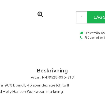
r och palltruckar
Skydd och säkerhet
Släpvagnar
LÄGG
ällningar
Tillbehör
Verktyg
Frakt från 49
Frågor eller
Beskrivning
Art.nr: HH79528-990-STD
al 96% bomull, 45 spandex stretch twill

ed Helly Hansen Workwear-märkning
