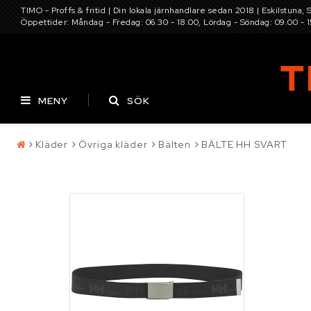
TIMO - Proffs & fritid | Din lokala järnhandlare sedan 2018 | Eskilstuna, 
Öppettider: Måndag - Fredag: 06.30 - 18.00, Lördag - Söndag: 09.00 - 
MENY
SÖK
Kläder
Övriga kläder
Bälten
BÄLTE HH SVART
Pressning av
Batterier
Däck
hydraulslang
Kontaktformulär
Elverktyg, maskine
Villkor & info
Infästning, bult, b
Maskin och traktor