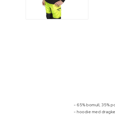
Skottkärror, vagna
Stegar och byggst
- 65% bomull, 35% po
- hoodie med dragke