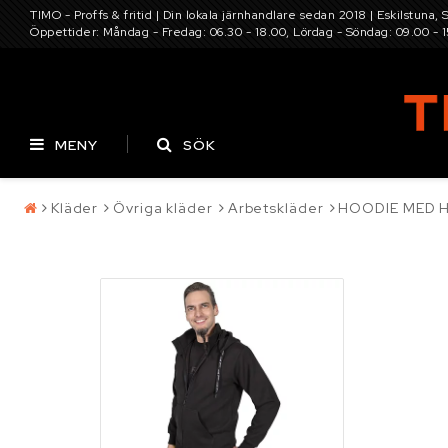
TIMO - Proffs & fritid | Din lokala järnhandlare sedan 2018 | Eskilstuna, 
Öppettider: Måndag - Fredag: 06.30 - 18.00, Lördag - Söndag: 09.00 - 
MENY
SÖK
Kläder
Övriga kläder
Arbetskläder
HOODIE MED H
Pressning av
Batterier
Däck
hydraulslang
Kontaktformulär
Elverktyg, maskine
Villkor & info
Infästning, bult, b
Maskin och traktor