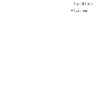
- framfickor

- för män