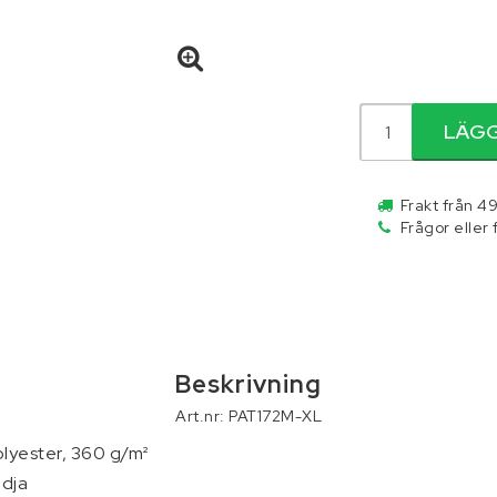
r och palltruckar
Skydd och säkerhet
Släpvagnar
LÄGG
ällningar
Tillbehör
Verktyg
Frakt från 49
Frågor eller
Beskrivning
Art.nr: PAT172M-XL
lyester, 360 g/m²

dja
