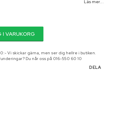
Läs mer...
 och tillbehör
Smörjmedel
 I VARUKORG
0:- Vi skickar gärna, men ser dig hellre i butiken.
 funderingar? Du når oss på 016-550 60 10
DELA