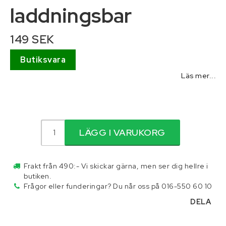
laddningsbar
Reservdelar för traktor
149 SEK
Skottkärror, vagnar och palltruckar
Butiksvara
Läs mer...
Skydd och säkerhet
Släpvagnar och tillbehör
LÄGG I VARUKORG
Smörjmedel
Frakt från 490:- Vi skickar gärna, men ser dig hellre i
Stegar och byggställningar
butiken.
Frågor eller funderingar? Du når oss på 016-550 60 10
Tillbehör
DELA