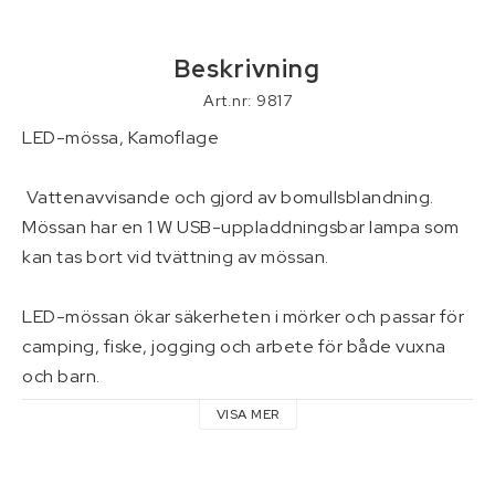
Verktyg
Beskrivning
Pressning av hydraulslang
Art.nr: 9817
Kontaktformulär
LED-mössa, Kamoflage

Villkor & info
 Vattenavvisande och gjord av bomullsblandning. 
Mössan har en 1 W USB-uppladdningsbar lampa som 
kan tas bort vid tvättning av mössan.

LED-mössan ökar säkerheten i mörker och passar för 
camping, fiske, jogging och arbete för både vuxna 
och barn.

VISA MER
TEKNISKA SPECIFIKATIONER

Material: Bomullsblandning.
