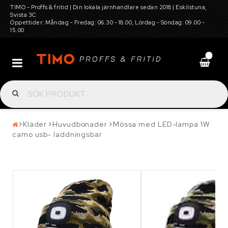
TIMO - Proffs & fritid | Din lokala järnhandlare sedan 2018 | Eskilstuna,
Svista 3C
Öppettider: Måndag - Fredag: 06.30 - 18.00, Lördag - Söndag: 09.00 -
15.00
0
Batterier
Däck, hjul, fälg, snökedjor, dubbar och
Kläder
Huvudbonader
Mössa med LED-lampa 1W
camo usb- laddningsbar
tillbehör
Elverktyg, maskiner för gård och trädgård,
verkstadsutrustning
Garagetält och förvaring