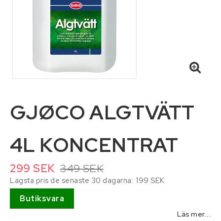
Hydraulik och pneumatik
Infästning, bult, beslag, skruv, sprint och
fästelement
Kemikalier
GJØCO ALGTVÄTT
Kläder
Lyft och surrning
4L KONCENTRAT
Maskin och traktortillbehör
299 SEK
349 SEK
Lägsta pris de senaste 30 dagarna
199 SEK
Maskin- och skördereservdelar
Butiksvara
Läs mer...
Personlig skyddsutrustning