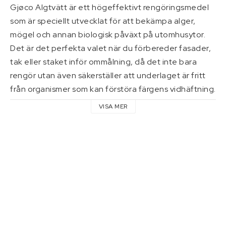
Verktyg
Gjøco Algtvätt är ett högeffektivt rengöringsmedel 
som är speciellt utvecklat för att bekämpa alger, 
mögel och annan biologisk påväxt på utomhusytor. 
Pressning av hydraulslang
Det är det perfekta valet när du förbereder fasader, 
Kontaktformulär
tak eller staket inför ommålning, då det inte bara 
rengör utan även säkerställer att underlaget är fritt 
Villkor & info
från organismer som kan förstöra färgens vidhäftning.

VISA MER
Produkten fungerar lika bra för årligt underhåll av trall 
och stenlagda gångar där halkig mossa och 
missprydande alger har fått fäste. Genom att 
använda Algtvätt får du en djupgående verkan som 
når ner i materialets porer och förhindrar att 
påväxten snabbt återkommer. Det är en enkel och 
snabb lösning för att bevara husets och trädgårdens 
estetiska skick samtidigt som du skyddar 
byggmaterialet från nedbrytning.
