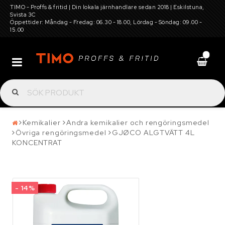
TIMO - Proffs & fritid | Din lokala järnhandlare sedan 2018 | Eskilstuna,
Svista 3C
Öppettider: Måndag - Fredag: 06.30 - 18.00, Lördag - Söndag: 09.00 -
15.00
0
Batterier
Däck, hjul, fälg, snökedjor, dubbar och
Kemikalier
Andra kemikalier och rengöringsmedel
Övriga rengöringsmedel
GJØCO ALGTVÄTT 4L
tillbehör
KONCENTRAT
Elverktyg, maskiner för gård och trädgård,
verkstadsutrustning
- 14%
Garagetält och förvaring