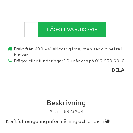
Reservdelar för traktor
LÄGG I VARUKORG
Skottkärror, vagnar och palltruckar
Skydd och säkerhet
Frakt från 490:- Vi skickar gärna, men ser dig hellre i
butiken.
Frågor eller funderingar? Du når oss på 016-550 60 10
Släpvagnar och tillbehör
DELA
Smörjmedel
Stegar och byggställningar
Beskrivning
Art.nr: 6923A04
Tillbehör
Kraftfull rengöring inför målning och underhåll!
