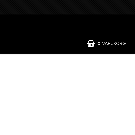
0
VARUKORG
ält och förvaring
Hydraulik och pneumatik
läder
Lyft och surrning
lig skyddsutrustning
Reservdelar för traktor