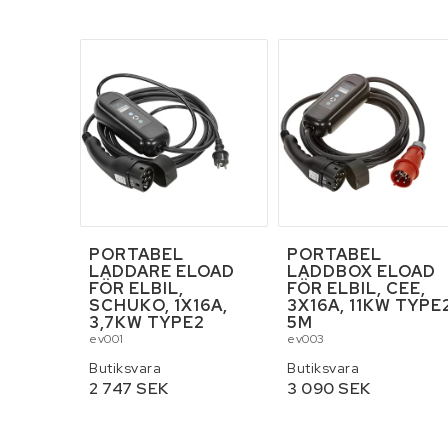
Skottkärror, vagna
Stegar och byggst
PORTABEL
PORTABEL
LADDARE ELOAD
LADDBOX ELOAD
FÖR ELBIL,
FÖR ELBIL, CEE,
SCHUKO, 1X16A,
3X16A, 11KW TYPE
3,7KW TYPE2
5M
ev001
ev003
Butiksvara
Butiksvara
2 747 SEK
3 090 SEK