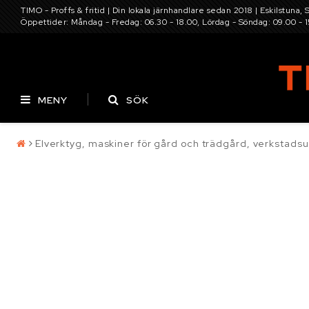
TIMO - Proffs & fritid | Din lokala järnhandlare sedan 2018 | Eskilstuna, 
Öppettider: Måndag - Fredag: 06.30 - 18.00, Lördag - Söndag: 09.00 - 
MENY
SÖK
Elverktyg, maskiner för gård och trädgård, verkstadsu
Pressning av
Batterier
Däck
hydraulslang
Kontaktformulär
Elverktyg, maskine
Villkor & info
Infästning, bult, b
Maskin och traktor