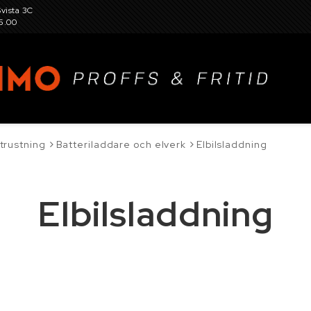
Svista 3C
15.00
trustning
Batteriladdare och elverk
Elbilsladdning
, hjul, fälg, snökedjor, dubbar och tillbehör
Elbilsladdning
r för gård och trädgård, verkstadsutrustning
Garaget
eslag, skruv, sprint och fästelement
Kemikalier
K
tillbehör
Maskin- och skördereservdelar
Person